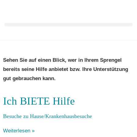
HILFSBÖRSE
Sehen Sie auf einen Blick, wer in Ihrem Spren­gel
bereits sei­ne Hil­fe anbie­tet bzw. Ihre Unter­stüt­zung
Hier fin­den Sie alle aktu­el­len Angebote.
gut gebrau­chen kann.
Ich BIETE Hilfe
Besu­che zu Hause/Krankenhausbesuche
Weiterlesen »