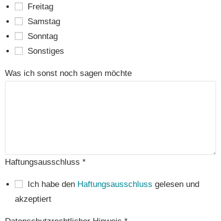
Frei­tag
Sams­tag
Sonn­tag
Sons­ti­ges
Was ich sonst noch sagen möchte
Haf­tungs­aus­schluss
*
Ich habe den
Haf­tungs­aus­schluss
gele­sen und
akzeptiert