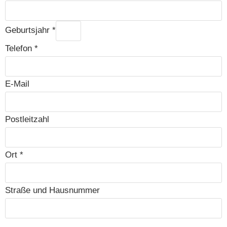
Geburts­jahr
*
Tele­fon
*
E‑Mail
Post­leit­zahl
Ort
*
Stra­ße und Hausnummer