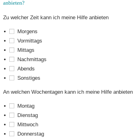
anbieten?
Zu wel­cher Zeit kann ich mei­ne Hil­fe anbieten
Mor­gens
Vor­mit­tags
Mit­tags
Nach­mit­tags
Abends
Sons­ti­ges
An wel­chen Wochen­ta­gen kann ich mei­ne Hil­fe anbieten
Mon­tag
Diens­tag
Mitt­woch
Don­ners­tag