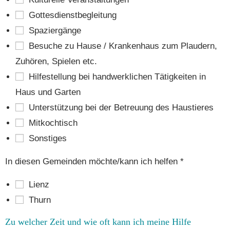
Got­tes­dienst­be­glei­tung
Spa­zier­gän­ge
Besu­che zu Hau­se / Kran­ken­haus zum Plau­dern,
Zuhö­ren, Spie­len etc.
Hil­fe­stel­lung bei hand­werk­li­chen Tätig­kei­ten in
Haus und Garten
Unter­stüt­zung bei der Betreu­ung des Haustieres
Mit­koch­tisch
Sons­ti­ges
In die­sen Gemein­den möchte/kann ich hel­fen
*
Lienz
Thurn
Zu wel­cher Zeit und wie oft kann ich mei­ne Hil­fe