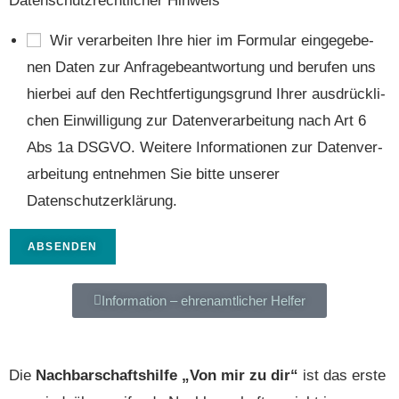
Daten­schutz­recht­li­cher Hin­weis
*
Wir ver­ar­bei­ten Ihre hier im For­mu­lar ein­ge­ge­be­
nen Daten zur Anfra­ge­be­ant­wor­tung und beru­fen uns
hier­bei auf den Recht­fer­ti­gungs­grund Ihrer aus­drück­li­
chen Ein­wil­li­gung zur Daten­ver­ar­bei­tung nach Art 6
Abs 1a DSGVO. Wei­te­re Infor­ma­tio­nen zur Daten­ver­
ar­bei­tung ent­neh­men Sie bit­te unse­rer
Datenschutzerklärung.
ABSENDEN
Infor­ma­ti­on – ehren­amt­li­cher Helfer
Die
Nachbarschaftshilfe „Von mir zu dir“
ist das erste