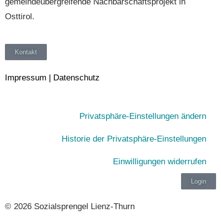
gemeindeübergreifende Nachbarschaftsprojekt in
Osttirol.
Kontakt
Impressum
|
Datenschutz
Pri­vat­sphä­re-Ein­stel­lun­gen ändern
His­to­rie der Privatsphäre-Einstellungen
Ein­wil­li­gun­gen widerrufen
Login
© 2026 Sozialsprengel Lienz-Thurn