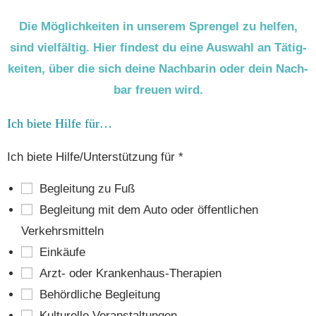
Die Mög­lich­kei­ten in unse­rem Spren­gel zu hel­fen,
sind viel­fäl­tig. Hier fin­dest du eine Aus­wahl an Tätig­
kei­ten, über die sich dei­ne Nach­ba­rin oder dein Nach­
bar freu­en wird.
Ich bie­te Hil­fe für…
Ich bie­te Hilfe/Unterstützung für
*
Beglei­tung zu Fuß
Beglei­tung mit dem Auto oder öffent­li­chen
Verkehrsmitteln
Ein­käu­fe
Arzt- oder Krankenhaus-Therapien
Behörd­li­che Begleitung
Kul­tu­rel­le Veranstaltungen