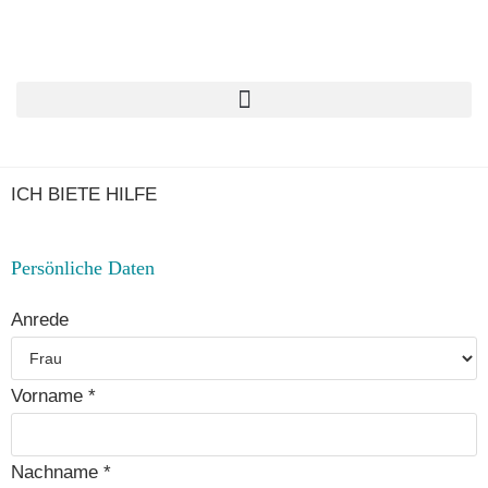
ICH BIETE HILFE
Per­sön­li­che Daten
Anre­de
Vor­na­me
*
Nach­na­me
*