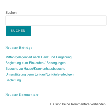
Suchen
SUCHEN
Neueste Beiträge
Mit­fahr­ge­le­gen­heit nach Lienz und Umgebung
Beglei­tung zum Ein­kau­fen / Besorgungen
Besu­che zu Hause/Krankenhausbesuche
Unter­stüt­zung beim Einkauf/Einkäufe erledigen
Beglei­tung
Neueste Kommentare
Es sind keine Kommentare vorhanden.