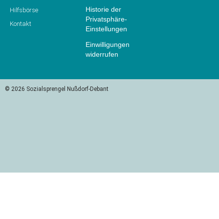
His­to­rie der
Hilfsbörse
Privatsphäre-
Kontakt
Einstellungen
Ein­wil­li­gun­gen
widerrufen
© 2026 Sozialsprengel Nußdorf-Debant