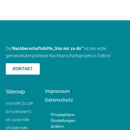
Die
Nachbarschaftshilfe „Von mir zu dir“
ist das erste
gemeindeübergreifende Nachbarschaftsprojekt in Osttirol.
KONTAKT
Impressum
|
Sitemap
Datenschutz
VON MIR ZU DIR
So funktioniert's
Pri­vat­sphä­re-
Ich suche Hilfe
Ein­stel­lun­gen
ändern
Ich biete Hilfe